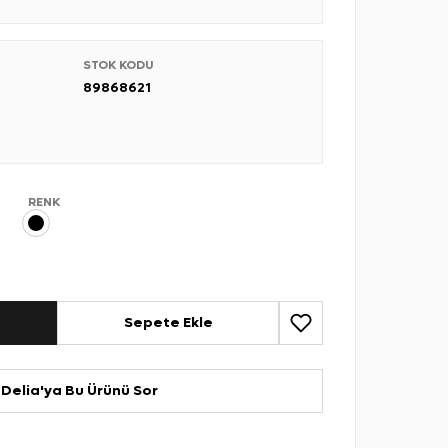
STOK KODU
89868621
RENK
Sepete Ekle
Delia'ya Bu Ürünü Sor