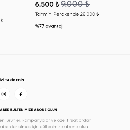
9.000 ₺
6.500 ₺
Tahmini Perakende
28.000 ₺
 ₺
%77 avantaj
IZI TAKIP EDIN
ABER BÜLTENIMIZE ABONE OLUN
eni ürünler, kampanyalar ve özel fırsatlardan
aberdar olmak için bültenimize abone olun.