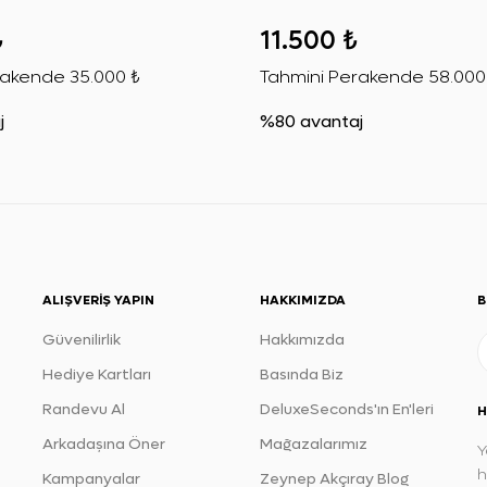
₺
11.500 ₺
rakende
35.000 ₺
Tahmini Perakende
58.000
j
%80 avantaj
ALIŞVERIŞ YAPIN
HAKKIMIZDA
B
Güvenilirlik
Hakkımızda
Hediye Kartları
Basında Biz
Randevu Al
DeluxeSeconds'ın En'leri
H
Arkadaşına Öner
Mağazalarımız
Y
h
Kampanyalar
Zeynep Akçıray Blog