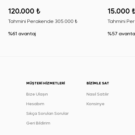
Jacket 38
Handbag
120.000 ₺
15.000 
Tahmini Perakende
305.000 ₺
Tahmini Pe
%61 avantaj
%57 avanta
MÜŞTERI HIZMETLERI
BIZIMLE SAT
Bize Ulaşın
Nasıl Satılır
Hesabım
Konsinye
Sıkça Sorulan Sorular
Geri Bildirim