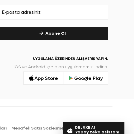
Abone Ol
UYGULAMA ÜZERINDEN ALIŞVERIŞ YAPIN.
iOS ve Android için olan uygulamamızı indirin.
App Store
Google Play
DELUXE AI
ları
Mesafeli Satış Sözleşmesi
Yapay zeka asistanı