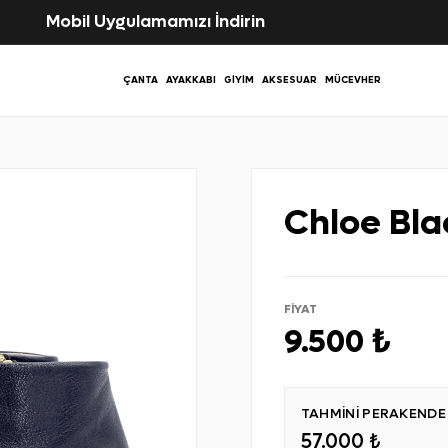
Mobil Uygulamamızı İndirin
ÇANTA
AYAKKABI
GIYIM
AKSESUAR
MÜCEVHER
Chloe Bla
FİYAT
9.500 ₺
TAHMİNİ PERAKENDE S
57.000 ₺