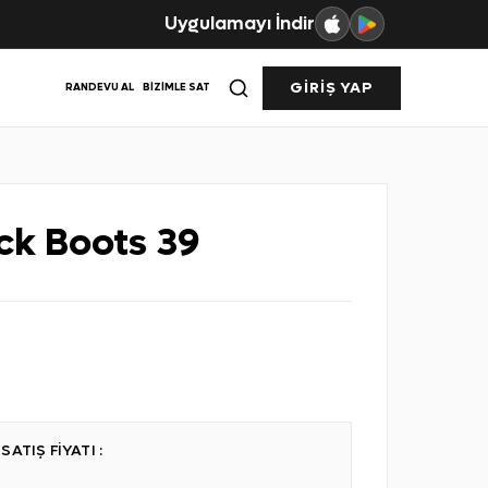
Uygulamayı İndir
GIRIŞ YAP
RANDEVU AL
BIZIMLE SAT
ck Boots 39
ATIŞ FİYATI :