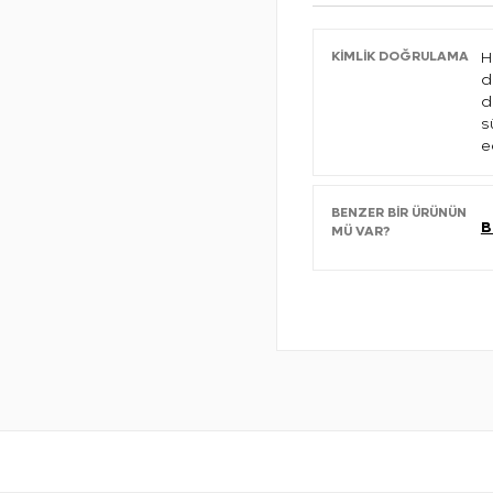
KIMLIK DOĞRULAMA
H
d
d
s
e
BENZER BIR ÜRÜNÜN
B
MÜ VAR?