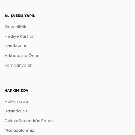
ALIŞVERIŞ YAPIN
Güvenilirlik
Hediye Kartları
Randevu Al
Arkadaşına Öner
Kampanyalar
HAKKIMIZDA
Hakkımızda
Basında Biz
DeluxeSeconds'ın En'leri
Mağazalarımız