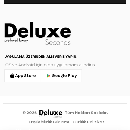
UYGULAMA ÜZERINDEN ALIŞVERIŞ YAPIN.
iOS ve Android için olan uygulamamızı indirin.
App Store
Google Play
©
2026
Tüm Hakları Saklıdır.
Erişilebilirlik Bildirimi
Gizlilik Politikası