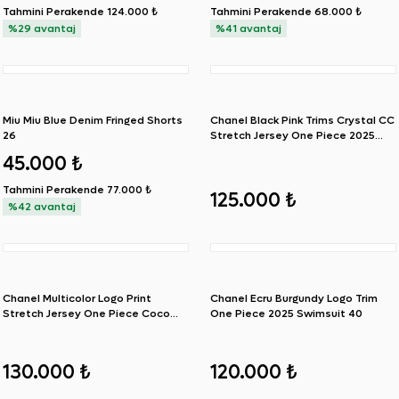
Tahmini Perakende
124.000 ₺
Tahmini Perakende
68.000 ₺
%29 avantaj
%41 avantaj
SIFIR ÜRÜN
Miu Miu Blue Denim Fringed Shorts
Chanel Black Pink Trims Crystal CC
26
Stretch Jersey One Piece 2025
Swimsuit 36
45.000 ₺
Tahmini Perakende
77.000 ₺
125.000 ₺
%42 avantaj
SIFIR ÜRÜN
SIFIR ÜRÜN
Chanel Multicolor Logo Print
Chanel Ecru Burgundy Logo Trim
Stretch Jersey One Piece Coco
One Piece 2025 Swimsuit 40
Beach 2026 Swimsuit 36
130.000 ₺
120.000 ₺