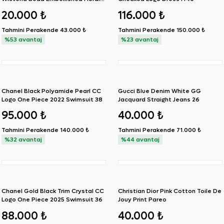
Print Recycled Swimsuit Pareo Set
20.000 ₺
116.000 ₺
S
Tahmini Perakende
43.000 ₺
Tahmini Perakende
150.000 ₺
%53 avantaj
%23 avantaj
Chanel Black Polyamide Pearl CC
Gucci Blue Denim White GG
Logo One Piece 2022 Swimsuit 38
Jacquard Straight Jeans 26
95.000 ₺
40.000 ₺
Tahmini Perakende
140.000 ₺
Tahmini Perakende
71.000 ₺
%32 avantaj
%44 avantaj
Chanel Gold Black Trim Crystal CC
Christian Dior Pink Cotton Toile De
Logo One Piece 2025 Swimsuit 36
Jouy Print Pareo
88.000 ₺
40.000 ₺