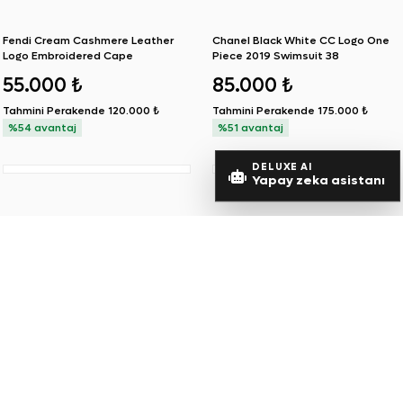
Fendi Cream Cashmere Leather
Chanel Black White CC Logo One
Logo Embroidered Cape
Piece 2019 Swimsuit 38
55.000 ₺
85.000 ₺
Tahmini Perakende
120.000 ₺
Tahmini Perakende
175.000 ₺
%54 avantaj
%51 avantaj
DELUXE AI
Yapay zeka asistanı
SIFIR ÜRÜN
Christian Dior Yellow Technical
Chanel Navy Blue Signature Logo
Satin Dior Vibe Boxing Shorts M
Crystal CC Plaque Tshirt 38 40
60.000 ₺
60.000 ₺
Tahmini Perakende
95.000 ₺
Tahmini Perakende
120.000 ₺
%37 avantaj
%50 avantaj
Hermes Noir Cotton Twill Double
Prada Black Re-Nylon Pocket