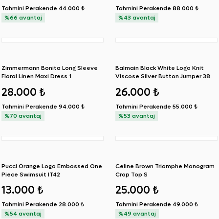
Tahmini Perakende
44.000 ₺
Tahmini Perakende
88.000 ₺
%66 avantaj
%43 avantaj
Zimmermann Bonita Long Sleeve
Balmain Black White Logo Knit
Floral Linen Maxi Dress 1
Viscose Silver Button Jumper 38
28.000 ₺
26.000 ₺
Tahmini Perakende
94.000 ₺
Tahmini Perakende
55.000 ₺
%70 avantaj
%53 avantaj
Pucci Orange Logo Embossed One
Celine Brown Triomphe Monogram
Piece Swimsuit IT42
Crop Top S
13.000 ₺
25.000 ₺
Tahmini Perakende
28.000 ₺
Tahmini Perakende
49.000 ₺
%54 avantaj
%49 avantaj