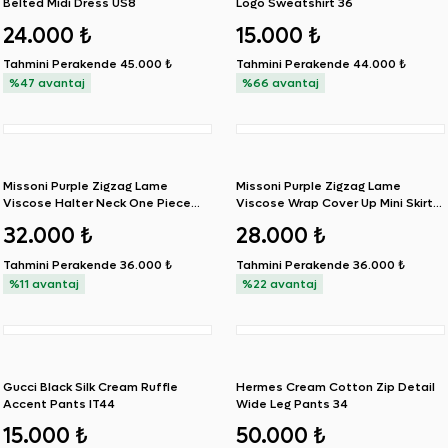
Belted Midi Dress US8
Logo Sweatshirt 36
24.000 ₺
15.000 ₺
Tahmini Perakende
45.000 ₺
Tahmini Perakende
44.000 ₺
%47 avantaj
%66 avantaj
SIFIR ÜRÜN
SIFIR ÜRÜN
Missoni Purple Zigzag Lame
Missoni Purple Zigzag Lame
Viscose Halter Neck One Piece
Viscose Wrap Cover Up Mini Skirt
Swimsuit IT44
IT42
32.000 ₺
28.000 ₺
Tahmini Perakende
36.000 ₺
Tahmini Perakende
36.000 ₺
%11 avantaj
%22 avantaj
SIFIR ÜRÜN
Gucci Black Silk Cream Ruffle
Hermes Cream Cotton Zip Detail
Accent Pants IT44
Wide Leg Pants 34
15.000 ₺
50.000 ₺