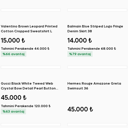
Valentino Brown Leopard Printed
Balmain Blue Striped Logo Fringe
Cotton Cropped Sweatshirt L
Denim Skirt 38
15.000 ₺
14.000 ₺
Tahmini Perakende
44.000 ₺
Tahmini Perakende
68.000 ₺
%66 avantaj
%79 avantaj
Gucci Black White Tweed Web
Hermes Rouge Amazone Greta
Crystal Bow Detail Pearl Button
Swimsuit 36
Jacket IT44
45.000 ₺
Tahmini Perakende
120.000 ₺
45.000 ₺
%63 avantaj