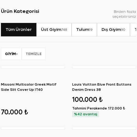
Ürün Kategorisi
Birden fazla
seçebilirsiniz
Tüm Ürünler
Üst Giyim
Tulum
Dış Giyim
748
19
90
GIYIM
×
TEMIZLE
Missoni Multicolor Greek Motif
Louis Vuitton Blue Front Buttons
Side Slit Cover Up IT40
Denim Dress 38
100.000 ₺
Tahmini Perakende
172.000 ₺
70.000 ₺
%42 avantaj