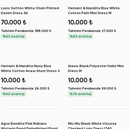
Louis Vuitton White Chain Printed
Hemant & Nandita Blue White
Denim Dress 36
Cotton Pehr Mini Dress M
70.000 ₺
10.000 ₺
Tahmini Perakende
188.000 ₺
Tahmini Perakende
27.000 ₺
%63 avantaj
%63 avantaj
SIFIR ÜRÜN
Hemant & Nandita Navy Blue
Alexis Black Polyester Italie Mini
White Cotton Anew Short Dress S
Dress M
10.000 ₺
10.000 ₺
Tahmini Perakende
26.000 ₺
Tahmini Perakende
39.000 ₺
%62 avantaj
%74 avantaj
Agua Bendita Pink Rabano
Miu Miu Black White Viscose
Wisteria Bead Embellished Floral
Checked Logo Dress IT40